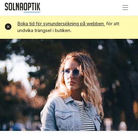
Boka tid för synundersökning på webben
, för att
Avvisa
undvika trängsel i butiken.