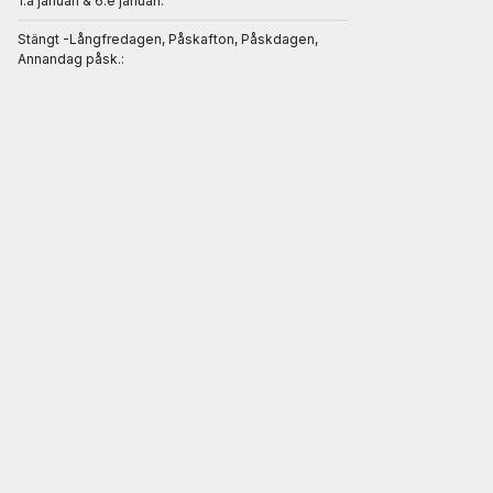
1.a januari & 6.e januari:
Stängt -Långfredagen, Påskafton, Påskdagen,
Annandag påsk.: