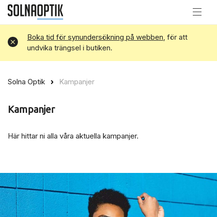
Boka tid för synundersökning på webben
, för att
Avvisa
undvika trängsel i butiken.
Solna Optik
Kampanjer
Kampanjer
Här hittar ni alla våra aktuella kampanjer.